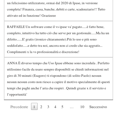
un felicissimo utilizzatore, ormai dal 2020 di Ipase, in versione
completa! Finanza, cassa, banche, debiti e carte, scadenziario!! Tutto
attivato ed in funzione! Grazieeee
RAFFAELE Un software come il vs ipase va' pagato......è fatto bene,
completo, intuitivo ha tutto ciò che serve per un gestionale......Ma ha un
difetto.......E' gratis (ironico chiaramente).Più lo uso e più sono
soddisfatto......e detto tra noi, ancora non ci credo che sia aggratis...
Complimenti x la vs professionalità e discrezione!
ANNA È diverso tempo che Uso Ipase ebbene sono incredula . Perfetto
utilissimo facile da usare sempre disponibili se chiedi informazioni nel
giro di 30 minuti (Esagero) ti rispondono (di solito Paolo) nessun
nessun nessun costo non riesco a capire il motivo specialmente di questi
tempi che paghi anche l’aria che respiri . Quindi grazie x il servizio e
l’opportunità’
Precedente
1
2
3
4
5
…
10
Successivo