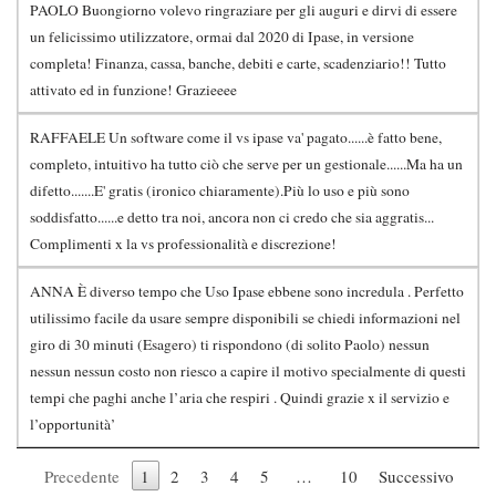
PAOLO Buongiorno volevo ringraziare per gli auguri e dirvi di essere
un felicissimo utilizzatore, ormai dal 2020 di Ipase, in versione
completa! Finanza, cassa, banche, debiti e carte, scadenziario!! Tutto
attivato ed in funzione! Grazieeee
RAFFAELE Un software come il vs ipase va' pagato......è fatto bene,
completo, intuitivo ha tutto ciò che serve per un gestionale......Ma ha un
difetto.......E' gratis (ironico chiaramente).Più lo uso e più sono
soddisfatto......e detto tra noi, ancora non ci credo che sia aggratis...
Complimenti x la vs professionalità e discrezione!
ANNA È diverso tempo che Uso Ipase ebbene sono incredula . Perfetto
utilissimo facile da usare sempre disponibili se chiedi informazioni nel
giro di 30 minuti (Esagero) ti rispondono (di solito Paolo) nessun
nessun nessun costo non riesco a capire il motivo specialmente di questi
tempi che paghi anche l’aria che respiri . Quindi grazie x il servizio e
l’opportunità’
Precedente
1
2
3
4
5
…
10
Successivo