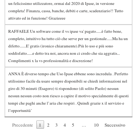
un felicissimo utilizzatore, ormai dal 2020 di Ipase, in versione
completa! Finanza, cassa, banche, debiti e carte, scadenziario!! Tutto
attivato ed in funzione! Grazieeee
RAFFAELE Un software come il vs ipase va' pagato......è fatto bene,
completo, intuitivo ha tutto ciò che serve per un gestionale......Ma ha un
difetto.......E' gratis (ironico chiaramente).Più lo uso e più sono
soddisfatto......e detto tra noi, ancora non ci credo che sia aggratis...
Complimenti x la vs professionalità e discrezione!
ANNA È diverso tempo che Uso Ipase ebbene sono incredula . Perfetto
utilissimo facile da usare sempre disponibili se chiedi informazioni nel
giro di 30 minuti (Esagero) ti rispondono (di solito Paolo) nessun
nessun nessun costo non riesco a capire il motivo specialmente di questi
tempi che paghi anche l’aria che respiri . Quindi grazie x il servizio e
l’opportunità’
Precedente
1
2
3
4
5
…
10
Successivo