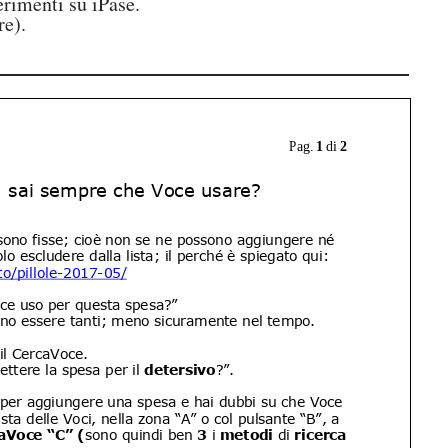
erimenti su iPase.
e).