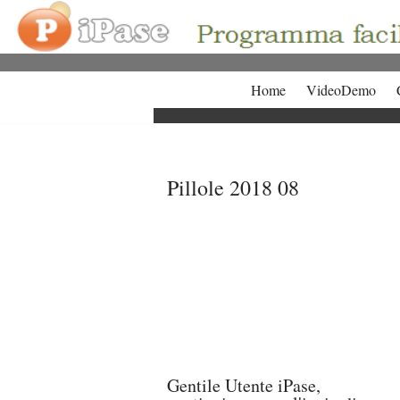
Vai
al
contenuto
Home
VideoDemo
Pillole 2018 08
Gentile Utente iPase,