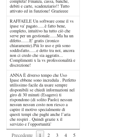
completa! Finanza, cassa, banche,
debiti e carte, scadenziario!! Tutto
attivato ed in funzione! Grazieeee
RAFFAELE Un software come il vs
ipase va' pagato......è fatto bene,
completo, intuitivo ha tutto ciò che
serve per un gestionale......Ma ha un
difetto.......E' gratis (ironico
chiaramente).Più lo uso e più sono
soddisfatto......e detto tra noi, ancora
non ci credo che sia aggratis...
Complimenti x la vs professionalità e
discrezione!
ANNA È diverso tempo che Uso
Ipase ebbene sono incredula . Perfetto
utilissimo facile da usare sempre
disponibili se chiedi informazioni nel
giro di 30 minuti (Esagero) ti
rispondono (di solito Paolo) nessun
nessun nessun costo non riesco a
capire il motivo specialmente di
questi tempi che paghi anche l’aria
che respiri . Quindi grazie x il
servizio e l’opportunità’
Precedente
1
2
3
4
5