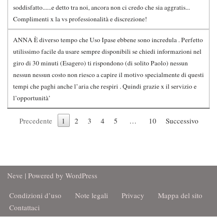
soddisfatto......e detto tra noi, ancora non ci credo che sia aggratis...
Complimenti x la vs professionalità e discrezione!
ANNA È diverso tempo che Uso Ipase ebbene sono incredula . Perfetto
utilissimo facile da usare sempre disponibili se chiedi informazioni nel
giro di 30 minuti (Esagero) ti rispondono (di solito Paolo) nessun
nessun nessun costo non riesco a capire il motivo specialmente di questi
tempi che paghi anche l’aria che respiri . Quindi grazie x il servizio e
l’opportunità’
Precedente
1
2
3
4
5
…
10
Successivo
Neve
| Powered by
WordPress
Condizioni d’uso
Note legali
Privacy
Mappa del sito
Contattaci