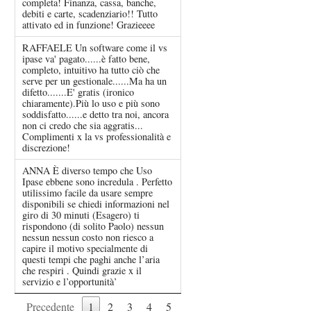
completa! Finanza, cassa, banche,
debiti e carte, scadenziario!! Tutto
attivato ed in funzione! Grazieeee
RAFFAELE Un software come il vs
ipase va' pagato......è fatto bene,
completo, intuitivo ha tutto ciò che
serve per un gestionale......Ma ha un
difetto.......E' gratis (ironico
chiaramente).Più lo uso e più sono
soddisfatto......e detto tra noi, ancora
non ci credo che sia aggratis...
Complimenti x la vs professionalità e
discrezione!
ANNA È diverso tempo che Uso
Ipase ebbene sono incredula . Perfetto
utilissimo facile da usare sempre
disponibili se chiedi informazioni nel
giro di 30 minuti (Esagero) ti
rispondono (di solito Paolo) nessun
nessun nessun costo non riesco a
capire il motivo specialmente di
questi tempi che paghi anche l’aria
che respiri . Quindi grazie x il
servizio e l’opportunità’
Precedente
1
2
3
4
5