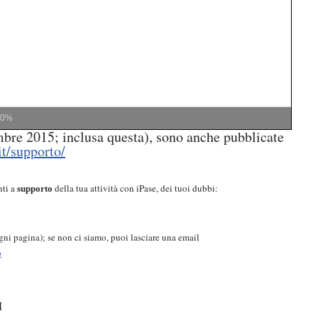
00%
mbre 2015; inclusa questa), sono anche pubblicate
it/supporto/
nti a
della tua attività con iPase, dei tuoi dubbi:
supporto
 ogni pagina); se non ci siamo, puoi lasciare una email
o
I