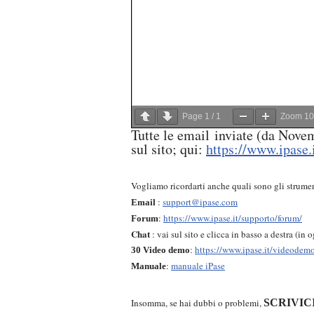
Page
1
/
1
Zoom
1
Tutte le email inviate (da Nove
sul sito; qui:
https://www.ipase.
Vogliamo ricordarti anche quali sono gli strume
:
support@ipase.com
Email
:
https://www.ipase.it/supporto/forum/
Forum
Chat
: vai sul sito e clicca in basso a destra (in
:
https://www.ipase.it/videodem
30 Video demo
:
manuale iPase
Manuale
Insomma, se hai dubbi o problemi,
SCRIVIC