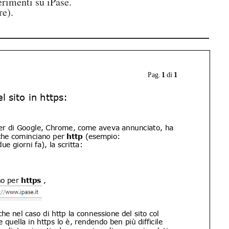
erimenti su iPase.
e).