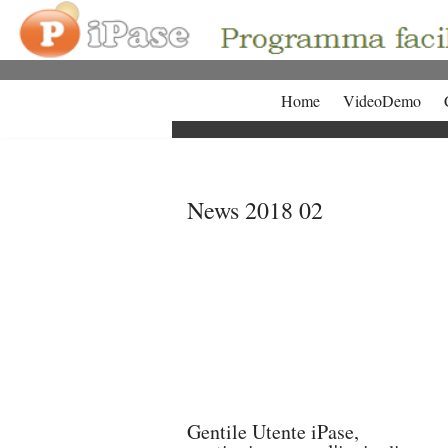
Vai
al
contenuto
Home
VideoDemo
News 2018 02
Gentile Utente iPase,