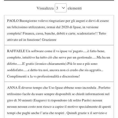
Visualizza
elementi
PAOLO Buongiorno volevo ringraziare per gli auguri e dirvi di essere
un felicissimo utilizzatore, ormai dal 2020 di Ipase, in versione
completa! Finanza, cassa, banche, debiti e carte, scadenziario!! Tutto
attivato ed in funzione! Grazieeee
RAFFAELE Un software come il vs ipase va' pagato......è fatto bene,
completo, intuitivo ha tutto ciò che serve per un gestionale......Ma ha un
difetto.......E' gratis (ironico chiaramente).Più lo uso e più sono
soddisfatto......e detto tra noi, ancora non ci credo che sia aggratis...
Complimenti x la vs professionalità e discrezione!
ANNA È diverso tempo che Uso Ipase ebbene sono incredula . Perfetto
utilissimo facile da usare sempre disponibili se chiedi informazioni nel
giro di 30 minuti (Esagero) ti rispondono (di solito Paolo) nessun
nessun nessun costo non riesco a capire il motivo specialmente di questi
tempi che paghi anche l’aria che respiri . Quindi grazie x il servizio e