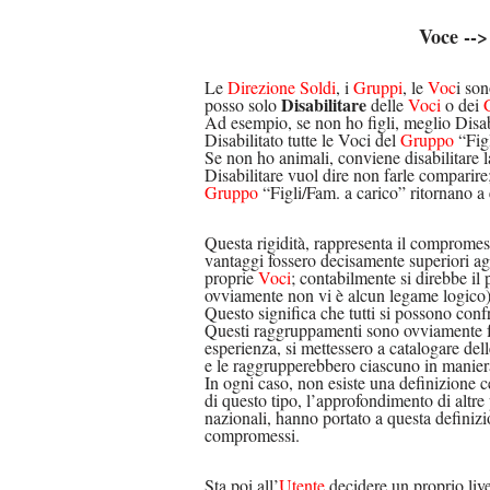
Voce -->
Le
Direzione Soldi
, i
Gruppi
, le
Voc
i so
Disabilitare
posso solo
delle
Voci
o dei
Ad esempio, se non ho figli, meglio Disab
Disabilitato tutte le Voci del
Gruppo
“Figl
Se non ho animali, conviene disabilitare 
Disabilitare vuol dire non farle comparire; 
Gruppo
“Figli/Fam. a carico” ritornano a e
Questa rigidità, rappresenta il compromess
vantaggi fossero decisamente superiori agl
proprie
Voci
; contabilmente si direbbe 
ovviamente non vi è alcun legame logico) 
Questo significa che tutti si possono conf
Questi raggruppamenti sono ovviamente fr
esperienza, si mettessero a catalogare del
e le raggrupperebbero ciascuno in manier
In ogni caso, non esiste una definizione ce
di questo tipo, l’approfondimento di altre
nazionali, hanno portato a questa definizio
compromessi.
Sta poi all’
Utente
decidere un proprio live