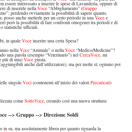
n essere interessato a inserire le spese di Lavanderia, oppure di
re di inserirle nella
Voce
“Abbigliamento” (
Gruppo
o”; perdendo ovviamente la possibilità di sapere quanto,
a; posso anche metterle per un certo periodo in una
Voce
e
rò però la possibilità di fare confronti omogenei tra periodi e di
statistiche ufficiali.
bi, in quale
Voce
inserire una certa Spesa?
vanno nella
Voce
“Animale” o nella
Voce
“Medico/Medicine”?
endo una parola (esempio “Veterinario”) nel
CercaVoce
, mi
e più di una)
Voce
giusta.
aggiungibili anche dall’utilizzatore), ma per molte sì; ognuno poi
delle singole
Voci
(contenenti all’inizio dei valori
Precaricati
)
ilizzata come
SottoVoce
, creando così una nuova struttura:
oce --> Gruppo --> Direzione Soldi
ce in su, ma assolutamente libera per quanto riguarda la