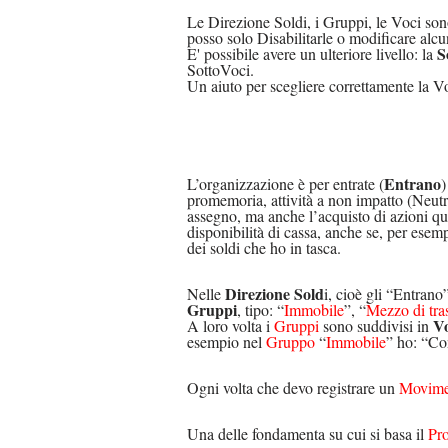
Le Direzione Soldi, i Gruppi, le Voci so
posso solo Disabilitarle o modificare alcu
S
E' possibile avere un ulteriore livello: la
SottoVoci.
Un aiuto per scegliere correttamente la V
Entrano
L’organizzazione è per entrate (
)
promemoria, attività a non impatto (Neut
assegno, ma anche l’acquisto di azioni q
disponibilità di cassa, anche se, per esemp
dei soldi che ho in tasca.
Direzione Sold
Nelle
i, cioè gli “Entran
Gruppi
, tipo: “
Immobile
”, “
Mezzo di tra
Vo
A loro volta i
Gruppi
sono suddivisi in
esempio nel
Gruppo
“
Immobile
” ho: “Co
Ogni volta che devo registrare un
Movime
Una delle fondamenta su cui si basa il
Pr