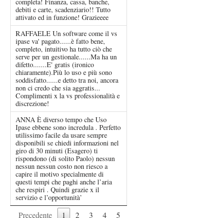
completa! Finanza, cassa, banche,
debiti e carte, scadenziario!! Tutto
attivato ed in funzione! Grazieeee
RAFFAELE Un software come il vs
ipase va' pagato......è fatto bene,
completo, intuitivo ha tutto ciò che
serve per un gestionale......Ma ha un
difetto.......E' gratis (ironico
chiaramente).Più lo uso e più sono
soddisfatto......e detto tra noi, ancora
non ci credo che sia aggratis...
Complimenti x la vs professionalità e
discrezione!
ANNA È diverso tempo che Uso
Ipase ebbene sono incredula . Perfetto
utilissimo facile da usare sempre
disponibili se chiedi informazioni nel
giro di 30 minuti (Esagero) ti
rispondono (di solito Paolo) nessun
nessun nessun costo non riesco a
capire il motivo specialmente di
questi tempi che paghi anche l’aria
che respiri . Quindi grazie x il
servizio e l’opportunità’
Precedente
1
2
3
4
5