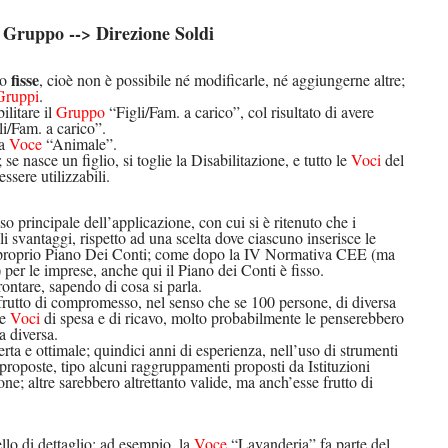
 Gruppo --> Direzione Soldi
fisse
no
, cioè non è possibile né modificarle, né aggiungerne altre;
Gruppi
.
ilitare il
Gruppo
“Figli/Fam. a carico”, col risultato di avere
i/Fam. a carico”.
la
Voce
“Animale”.
se nasce un figlio, si toglie la Disabilitazione, e tutto le
Voci
del
ssere utilizzabili.
o principale dell’applicazione, con cui si è ritenuto che i
i svantaggi, rispetto ad una scelta dove ciascuno inserisce le
il proprio Piano Dei Conti; come dopo la IV Normativa CEE (ma
per le imprese, anche qui il Piano dei Conti è fisso.
rontare, sapendo di cosa si parla.
utto di compromesso, nel senso che se 100 persone, di diversa
le
Voci
di spesa e di ricavo, molto probabilmente le penserebbero
a diversa.
rta e ottimale; quindici anni di esperienza, nell’uso di strumenti
 proposte, tipo alcuni raggruppamenti proposti da Istituzioni
ne; altre sarebbero altrettanto valide, ma anch’esse frutto di
llo di dettaglio: ad esempio, la
Voce
“Lavanderia” fa parte del