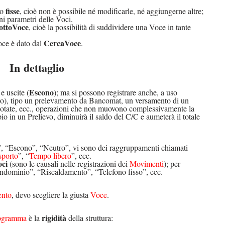
fisse
no
, cioè non è possibile né modificarle, né aggiungerne altre;
ni parametri delle Voci.
ottoVoce
, cioè la possibilità di suddividere una Voce in tante
CercaVoce
oce è dato dal
.
In dettaglio
Escono
 e uscite (
); ma si possono registrare anche, a uso
ro), tipo un prelevamento da Bancomat, un versamento di un
uotate, ecc., operazioni che non muovono complessivamente la
io in un Prelievo, diminuirà il saldo del C/C e aumeterà il totale
o”, “Escono”, “Neutro”, vi sono dei raggruppamenti chiamati
sporto
”, “
Tempo libero
”, ecc.
ci
(sono le causali nelle registrazioni dei
Movimenti
); per
ndominio”, “Riscaldamento”, “Telefono fisso”, ecc.
nto
, devo scegliere la giusta
Voce
.
rigidità
ogramma
è la
della struttura: