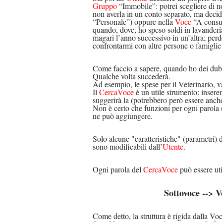
Gruppo
“Immobile”: potrei scegliere di no
non averla in un conto separato, ma decide
“Personale”) oppure nella
Voce
“A consum
quando, dove, ho speso soldi in lavanderi
magari l’anno successivo in un’altra; perde
confrontarmi con altre persone o famiglie o 
Come faccio a sapere, quando ho dei dub
Qualche volta succederà.
Ad esempio, le spese per il Veterinario, 
Il
CercaVoce
è un utile strumento: inser
suggerirà la (potrebbero però essere anch
Non è certo che funzioni per ogni parola (
ne può aggiungere.
Solo alcune "caratteristiche" (parametri) 
sono modificabili dall’
Utente
.
Ogni parola del
CercaVoce
può essere ut
Sottovoce --> V
Come detto, la struttura è rigida dalla Vo