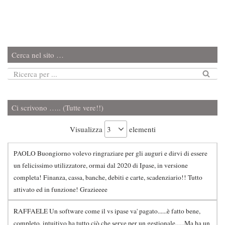
Cerca nel sito …
Ci scrivono ….. (Tutte vere!!)
Visualizza
elementi
PAOLO Buongiorno volevo ringraziare per gli auguri e dirvi di essere
un felicissimo utilizzatore, ormai dal 2020 di Ipase, in versione
completa! Finanza, cassa, banche, debiti e carte, scadenziario!! Tutto
attivato ed in funzione! Grazieeee
RAFFAELE Un software come il vs ipase va' pagato......è fatto bene,
completo, intuitivo ha tutto ciò che serve per un gestionale......Ma ha un