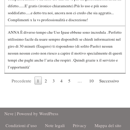
difetto.......E' gratis (ironico chiaramente).Più lo uso e più sono
soddisfatto......e detto tra noi, ancora non ci credo che sia aggratis...
Complimenti x la vs professionalità e discrezione!
ANNA È diverso tempo che Uso Ipase ebbene sono incredula . Perfetto
utilissimo facile da usare sempre disponibili se chiedi informazioni nel
giro di 30 minuti (Esagero) ti rispondono (di solito Paolo) nessun
nessun nessun costo non riesco a capire il motivo specialmente di questi
tempi che paghi anche l’aria che respiri . Quindi grazie x il servizio e
l’opportunità’
Precedente
1
2
3
4
5
…
10
Successivo
Neve
| Powered by
WordPress
Condizioni d’uso
Note legali
Privacy
Mappa del sito