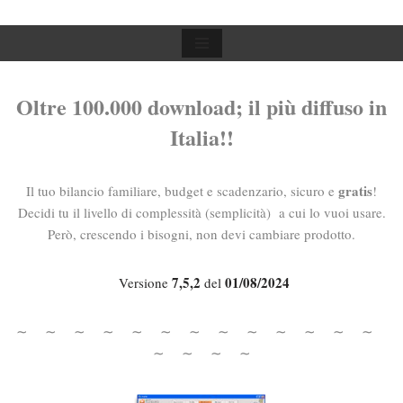
Vai
al
contenuto
Oltre 100.000 download; il più diffuso in
Italia!!
gratis
Il tuo bilancio familiare, budget e scadenzario, sicuro e
!
Decidi tu il livello di complessità (semplicità) a cui lo vuoi usare.
Però, crescendo i bisogni, non devi cambiare prodotto.
7,5,2
01/08/2024
Versione
del
∼ ∼ ∼ ∼ ∼ ∼ ∼
∼ ∼ ∼ ∼ ∼ ∼
∼
∼ ∼ ∼