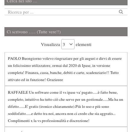
Cerca nel sito …
Ci scrivono ….. (Tutte vere!!)
Visualizza
elementi
PAOLO Buongiorno volevo ringraziare per gli auguri e dirvi di essere
un felicissimo utilizzatore, ormai dal 2020 di Ipase, in versione
completa! Finanza, cassa, banche, debiti e carte, scadenziario!! Tutto
attivato ed in funzione! Grazieeee
RAFFAELE Un software come il vs ipase va' pagato......è fatto bene,
completo, intuitivo ha tutto ciò che serve per un gestionale......Ma ha un
difetto.......E' gratis (ironico chiaramente).Più lo uso e più sono
soddisfatto......e detto tra noi, ancora non ci credo che sia aggratis...
Complimenti x la vs professionalità e discrezione!