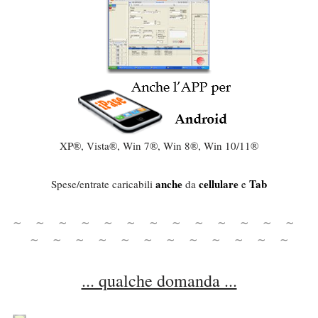
XP®, Vista®, Win 7®, Win 8®, Win 10/11®
anche
cellulare
Tab
Spese/entrate caricabili
da
e
∼ ∼ ∼ ∼ ∼ ∼ ∼
∼ ∼ ∼ ∼ ∼ ∼
∼
∼ ∼ ∼ ∼ ∼ ∼ ∼
∼
∼ ∼ ∼
... qualche domanda ...